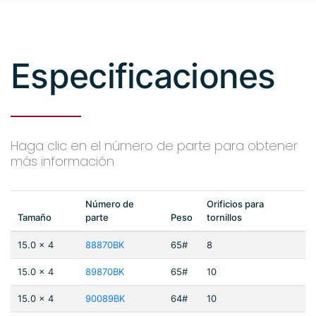
Especificaciones
Haga clic en el número de parte para obtener
más información
Número de
Orificios para
Tamaño
parte
Peso
tornillos
15.0 x 4
88870BK
65#
8
15.0 x 4
89870BK
65#
10
15.0 x 4
90089BK
64#
10