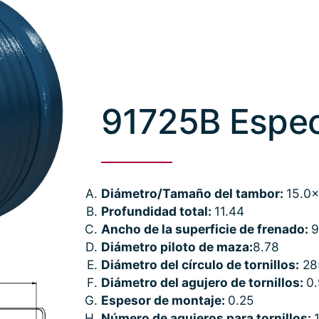
91725B Espec
Diámetro/Tamaño del tambor:
15.0x
Profundidad total:
11.44
Ancho de la superficie de frenado:
9
Diámetro piloto de maza:
8.78
Diámetro del círculo de tornillos:
28
Diámetro del agujero de tornillos:
0
Espesor de montaje:
0.25
Número de agujeros para tornillos: