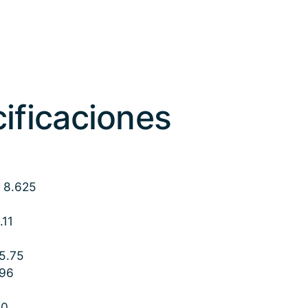
ificaciones
 8.625
.11
5.75
.96
10