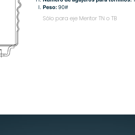
Peso:
90#
Sólo para eje Meritor TN o TB