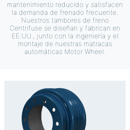
mantenimiento reducido y satisfacen
la demanda de frenado frecuente.
Nuestros tambores de freno
Centrifuse se diseñan y fabrican en
EE.UU., junto con la ingeniería y el
montaje de nuestras matracas
automáticas Motor Wheel.