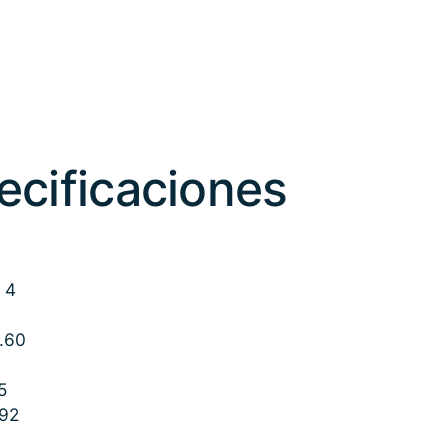
cificaciones
 4
.60
5
92